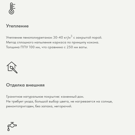
Утепление
3
Утепление пенополиуретаном 30-40 кг/м
с закрытой порой.
Метод сплошного напыления каркаса по принципу кокона.
Толщина ППУ 100 мм, что сравнимо с 250 мм ваты.
Отделка внешняя
Гранитное натуральное покрытие: каменный дом.
Не требует ухода, большой выбор цвета, не нагревается на солнце,
ремонтопригоден, без запаха, негорючий.