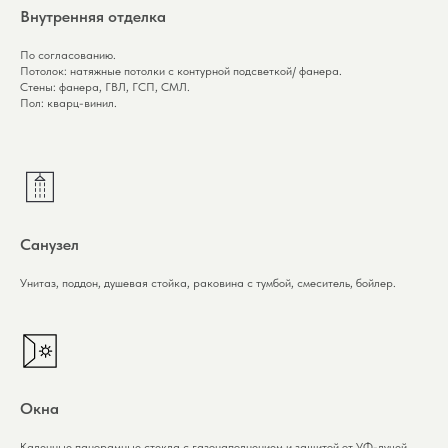
Внутренняя отделка
По cогласованию.
Потолок: натяжные потолки с контурной подсветкой/ фанера.
Стены:
фанера, ГВЛ, ГСП, СМЛ.
Пол:
кварц-винил.
Санузел
Унитаз, поддон, душевая стойка, раковина с тумбой, смеситель, бойлер.
Окна
Каленные панорамные стекла с газонаполнением и защитой от УФ-лучей.