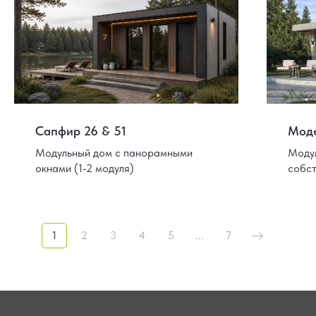
Сапфир 26 & 51
Моде
Модульный дом с панорамными
Модул
окнами (1-2 модуля)
собс
1
2
3
4
5
...
7